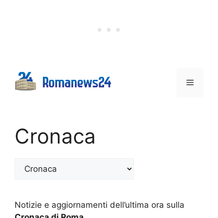
Vai
al
contenuto
Menu
Cronaca
Categorie
Notizie e aggiornamenti dell’ultima ora sulla
Cronaca di Roma
.