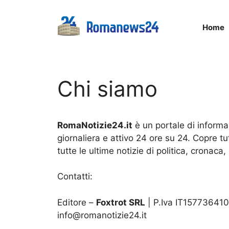
Vai
al
Home
contenuto
Chi siamo
RomaNotizie24.it
è un portale di inform
giornaliera e attivo 24 ore su 24. Copre t
tutte le ultime notizie di politica, cronaca, 
Contatti:
Editore –
Foxtrot SRL
| P.Iva IT15773641
info@romanotizie24.it