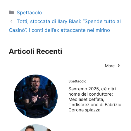
Categorie
Spettacolo
Totti, stoccata di Ilary Blasi: “Spende tutto al
Casinò”. I conti dell’ex attaccante nel mirino
Articoli Recenti
More
Spettacolo
Sanremo 2025, c’è già il
nome del conduttore:
Mediaset beffata,
l’indiscrezione di Fabrizio
Corona spiazza