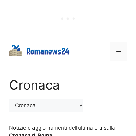
Vai
al
contenuto
Menu
Cronaca
Categorie
Notizie e aggiornamenti dell’ultima ora sulla
Cronaca di Roma
.