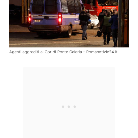
Agenti aggrediti al Cpr di Ponte Galeria – Romanotizie24.it