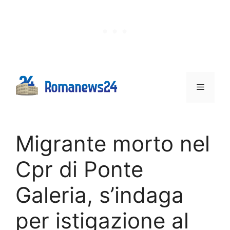
Vai
al
contenuto
Menu
Migrante morto nel
Cpr di Ponte
Galeria, s’indaga
per istigazione al