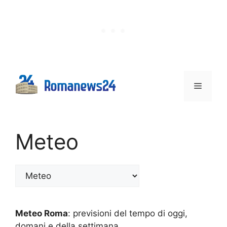
Vai
al
contenuto
Menu
Meteo
Categorie
Meteo Roma
: previsioni del tempo di oggi,
domani e della settimana.