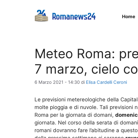
Vai
al
Home
contenuto
Meteo Roma: pre
7 marzo, cielo c
6 Marzo 2021 - 14:30
di
Elisa Cardelli Ceroni
Le previsioni metereologiche della Capita
molte pioggia e di nuvole. Tali previsioni n
Roma per la giornata di domani,
domenic
giornata. Nel corso della serata di domani
romani dovranno fare l’abitudine a quest
della prossima settimane ci saranno
rove