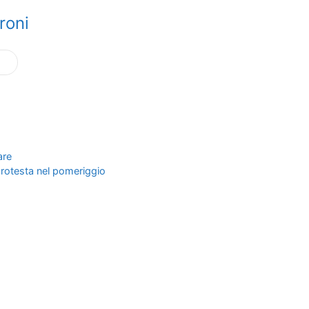
roni
are
: protesta nel pomeriggio