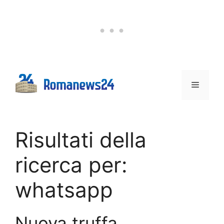
Vai
al
contenuto
Menu
Risultati della
ricerca per:
whatsapp
Nuova truffa