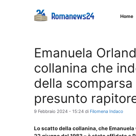
Vai
al
Home
contenuto
Emanuela Orlandi,
collanina che ind
della scomparsa e
presunto rapitor
9 Febbraio 2024 - 15:24
di
Filomena Indaco
Lo scatto della collanina, che Emanuela 
22 giugno del 1983 – è stato affidato a 