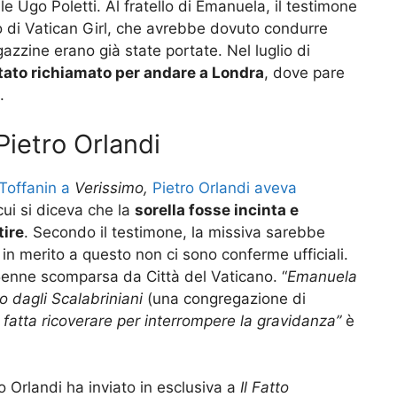
e Ugo Poletti. Al fratello di Emanuela, il testimone
to di Vatican Girl, che avrebbe dovuto condurre
ragazzine erano già state portate. Nel luglio di
tato richiamato per andare a Londra
, dove pare
.
Pietro Orlandi
 Toffanin a
Verissimo,
Pietro Orlandi aveva
cui si diceva che la
sorella fosse incinta e
tire
. Secondo il testimone, la missiva sarebbe
 in merito a questo non ci sono conferme ufficiali.
15enne scomparsa da Città del Vaticano. “
Emanuela
o dagli Scalabriniani
(una congregazione di
 fatta ricoverare per interrompere la gravidanza”
è
ro Orlandi ha inviato in esclusiva a
Il Fatto