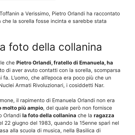
Toffanin a Verissimo, Pietro Orlandi ha raccontato
va che la sorella fosse incinta e sarebbe stata
a foto della collanina
lle che
Pietro Orlandi, fratello di Emanuela, ha
 di aver avuto contatti con la sorella, scomparsa
 fa. L’uomo, che all’epoca era poco più che un
uclei Armati Rivoluzionari, i cosiddetti Nar.
imone, il rapimento di Emanuela Orlandi non era
 molto più ampio
, del quale però non fornisce
ro Orlandi
la foto della collanina
che la
ragazza
el 22 giugno del 1983, quando la 15enne sparì nel
casa alla scuola di musica, nella
Basilica di