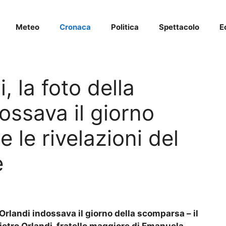
Meteo
Cronaca
Politica
Spettacolo
E
 la foto della
ossava il giorno
 le rivelazioni del
e
Orlandi indossava il giorno della scomparsa – il
Pietro Orlandi, fratello maggiore di Emanuela.