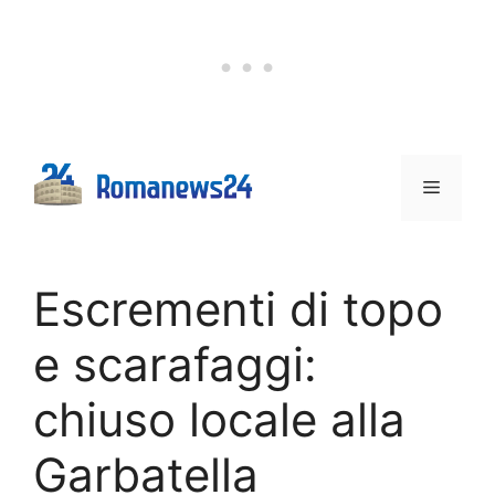
Vai
al
contenuto
Menu
Escrementi di topo
e scarafaggi:
chiuso locale alla
Garbatella