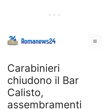
Vai
al
contenuto
Menu
Carabinieri
chiudono il Bar
Calisto,
assembramenti