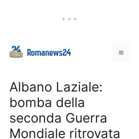
Vai
al
contenuto
Menu
Albano Laziale:
bomba della
seconda Guerra
Mondiale ritrovata