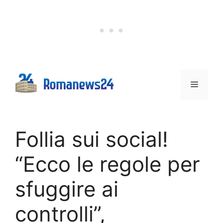
Vai
al
contenuto
Menu
Follia sui social!
“Ecco le regole per
sfuggire ai
controlli”,