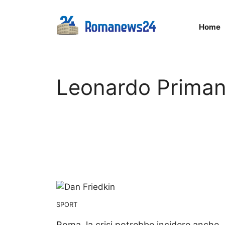
Vai
al
Home
contenuto
Leonardo Priman
SPORT
Roma, la crisi potrebbe incidere anche