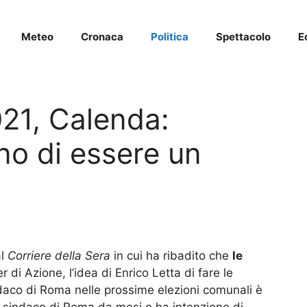
Meteo
Cronaca
Politica
Spettacolo
E
21, Calenda:
no di essere un
al
Corriere della Sera
in cui ha ribadito che
le
r di Azione, l’idea di Enrico Letta di fare le
daco di Roma nelle prossime elezioni comunali è
a sindaco di Roma da mesi e ha intenzione di