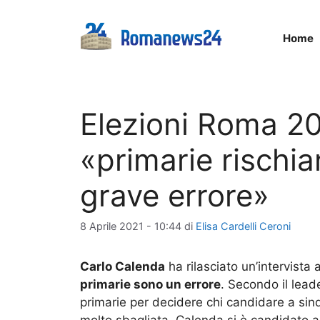
Vai
al
Home
contenuto
Elezioni Roma 20
«primarie rischia
grave errore»
8 Aprile 2021 - 10:44
di
Elisa Cardelli Ceroni
Carlo Calenda
ha rilasciato un’intervista 
primarie sono un errore
. Secondo il leade
primarie per decidere chi candidare a sin
molto sbagliata. Calenda si è candidato 