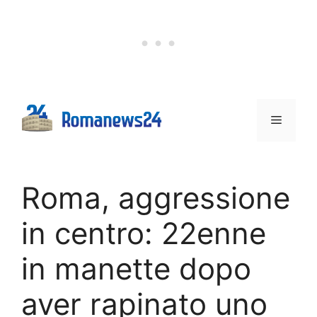
Vai
al
contenuto
Menu
Roma, aggressione
in centro: 22enne
in manette dopo
aver rapinato uno