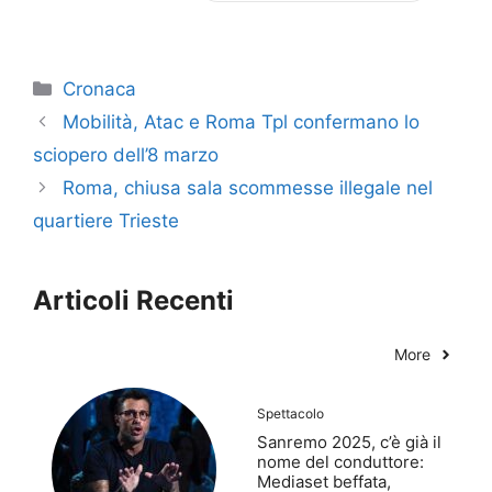
Categorie
Cronaca
Mobilità, Atac e Roma Tpl confermano lo
sciopero dell’8 marzo
Roma, chiusa sala scommesse illegale nel
quartiere Trieste
Articoli Recenti
More
Spettacolo
Sanremo 2025, c’è già il
nome del conduttore:
Mediaset beffata,