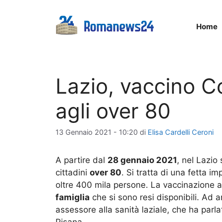
Vai
al
Home
contenuto
Lazio, vaccino C
agli over 80
13 Gennaio 2021 - 10:20
di
Elisa Cardelli Ceroni
A partire dal
28 gennaio 2021
, nel Lazio
cittadini
over 80
. Si tratta di una fetta i
oltre 400 mila persone. La vaccinazione 
famiglia
che si sono resi disponibili. Ad 
assessore alla sanità laziale, che ha par
Pisana.