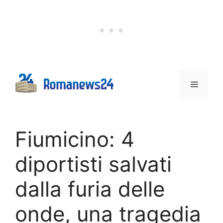
Vai
al
contenuto
Menu
Fiumicino: 4
diportisti salvati
dalla furia delle
onde, una tragedia