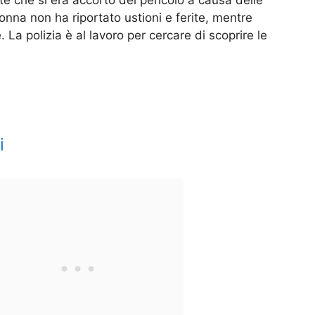
e che si era accorto del pericolo a causa delle
nna non ha riportato ustioni e ferite, mentre
 La polizia è al lavoro per cercare di scoprire le
i