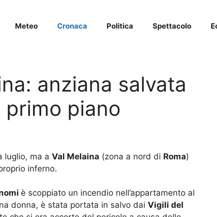
Meteo
Cronaca
Politica
Spettacolo
E
ina: anziana salvata
l primo piano
 luglio, ma a
Val Melaina
(zona a nord di
Roma
)
proprio inferno.
onomi
è scoppiato un incendio nell’appartamento al
na donna, è stata portata in salvo dai
Vigili del