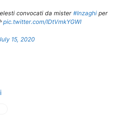
ocelesti convocati da mister
#Inzaghi
per

pic.twitter.com/IDtVmkYGWl
July 15, 2020
i