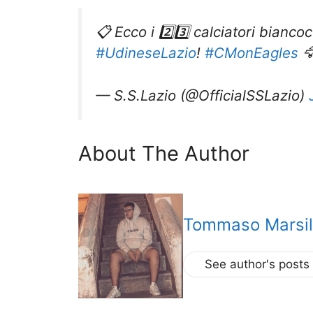
📋 Ecco i 2️⃣3️⃣ calciatori bianc
#UdineseLazio
!
#CMonEagles

— S.S.Lazio (@OfficialSSLazio)
About The Author
Tommaso Marsil
See author's posts