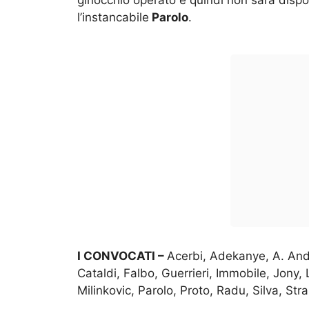
ginocchio operato e quindi non sarà dispo
l’instancabile
Parolo
.
I CONVOCATI –
Acerbi, Adekanye, A. And
Cataldi, Falbo, Guerrieri, Immobile, Jony, 
Milinkovic, Parolo, Proto, Radu, Silva, Str