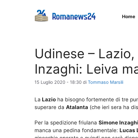
Vai
al
Home
contenuto
Udinese – Lazio, 
Inzaghi: Leiva ma
15 Luglio 2020 - 18:30
di
Tommaso Marsili
La
Lazio
ha bisogno fortemente di tre pun
superare da
Atalanta
(che ieri sera ha dis
Per la spedizione friulana
Simone Inzagh
manca una pedina fondamentale:
Lucas 