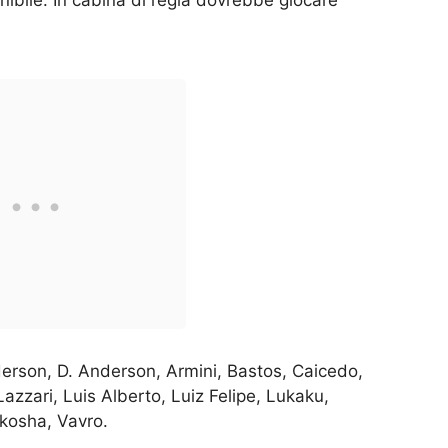
nibile. In cabina di regia dovrebbe giocare
erson, D. Anderson, Armini, Bastos, Caicedo,
Lazzari, Luis Alberto, Luiz Felipe, Lukaku,
akosha, Vavro.