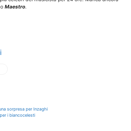
uo
Maestro
.
i
è una sorpresa per Inzaghi
 per i biancocelesti