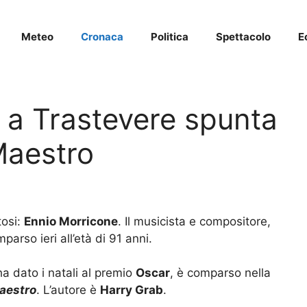
Meteo
Cronaca
Politica
Spettacolo
E
 a Trastevere spunta
 Maestro
tosi:
Ennio Morricone
. Il musicista e compositore,
arso ieri all’età di 91 anni.
ha dato i natali al premio
Oscar
, è comparso nella
aestro
. L’autore è
Harry Grab
.