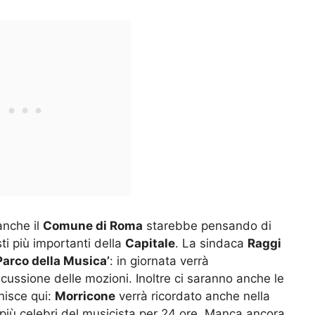
anche il
Comune di Roma
starebbe pensando di
ti più importanti della
Capitale
. La sindaca
Raggi
Parco della Musica’
: in giornata verrà
ussione delle mozioni. Inoltre ci saranno anche le
inisce qui:
Morricone
verrà ricordato anche nella
 più celebri del musicista per 24 ore. Manca ancora