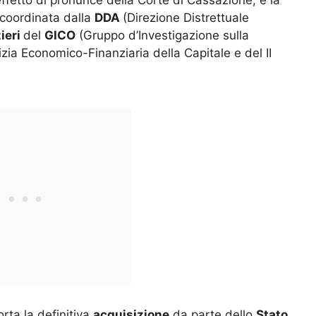
effetto di pronunce della Corte di Cassazione, è la
 coordinata dalla
DDA
(Direzione Distrettuale
ieri
del
GICO
(Gruppo d’Investigazione sulla
izia Economico-Finanziaria della Capitale e del II
rta la definitiva
acquisizione
da parte dello
Stato