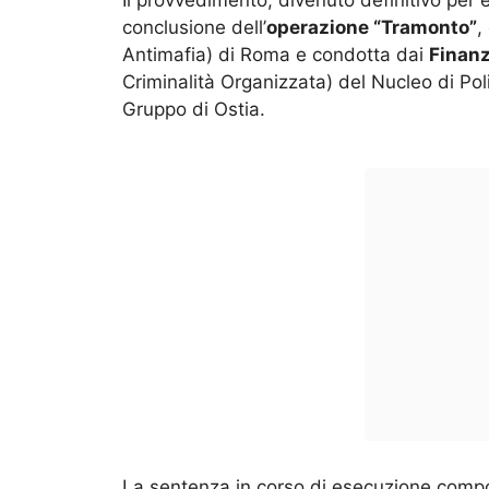
Il provvedimento, divenuto definitivo per 
conclusione dell’
operazione “Tramonto”
,
Antimafia) di Roma e condotta dai
Finanz
Criminalità Organizzata) del Nucleo di Pol
Gruppo di Ostia.
La sentenza in corso di esecuzione compo