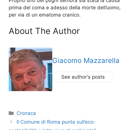
Proprio uno dei pugni sembra sia stata la causa
prima del coma e adesso della morte dell’uomo,
per via di un ematoma cranico.
About The Author
Giacomo Mazzarella
See author's posts
Categorie
Cronaca
Il Comune di Roma punta sull’eco-