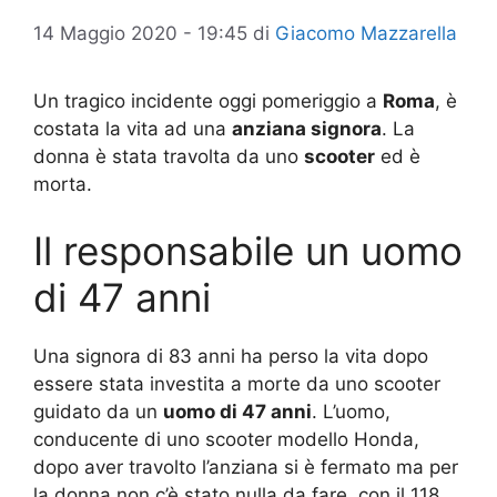
14 Maggio 2020 - 19:45
di
Giacomo Mazzarella
Un tragico incidente oggi pomeriggio a
Roma
, è
costata la vita ad una
anziana signora
. La
donna è stata travolta da uno
scooter
ed è
morta.
Il responsabile un uomo
di 47 anni
Una signora di 83 anni ha perso la vita dopo
essere stata investita a morte da uno scooter
guidato da un
uomo di 47 anni
. L’uomo,
conducente di uno scooter modello Honda,
dopo aver travolto l’anziana si è fermato ma per
la donna non c’è stato nulla da fare, con il 118