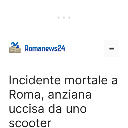
Vai
al
contenuto
Menu
Incidente mortale a
Roma, anziana
uccisa da uno
scooter