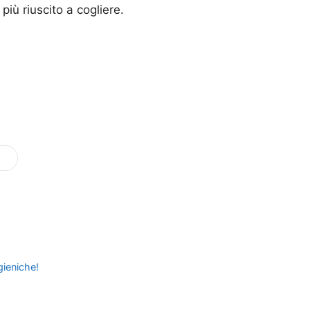
iù riuscito a cogliere.
gieniche!