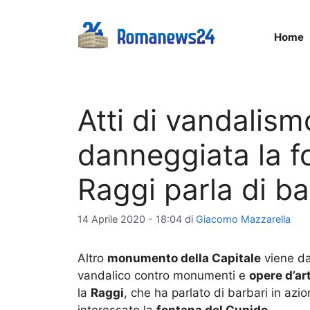
Vai
al
Home
contenuto
Atti di vandalis
danneggiata la f
Raggi parla di ba
14 Aprile 2020 - 18:04
di
Giacomo Mazzarella
Altro
monumento della Capitale
viene da
vandalico contro monumenti e
opere d’ar
la
Raggi
, che ha parlato di barbari in azio
interessato la
fontana del Cupido
.