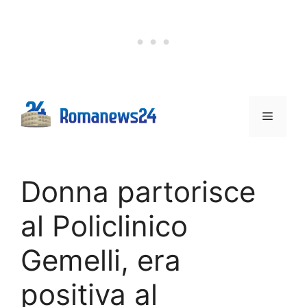
Vai
al
contenuto
Menu
Donna partorisce
al Policlinico
Gemelli, era
positiva al