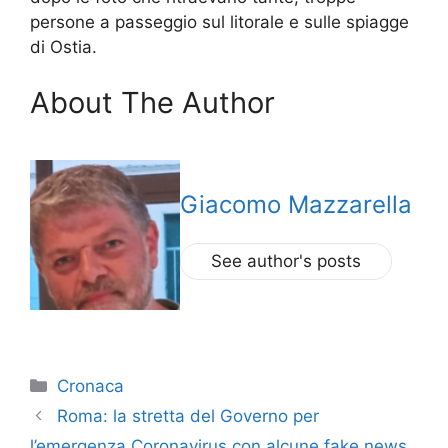
persone a passeggio sul litorale e sulle spiagge
di Ostia.
About The Author
Giacomo Mazzarella
See author's posts
Categorie
Cronaca
Roma: la stretta del Governo per
l’emergenza Coronavirus con alcune fake news