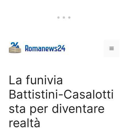
Vai
al
contenuto
Menu
La funivia
Battistini-Casalotti
sta per diventare
realtà