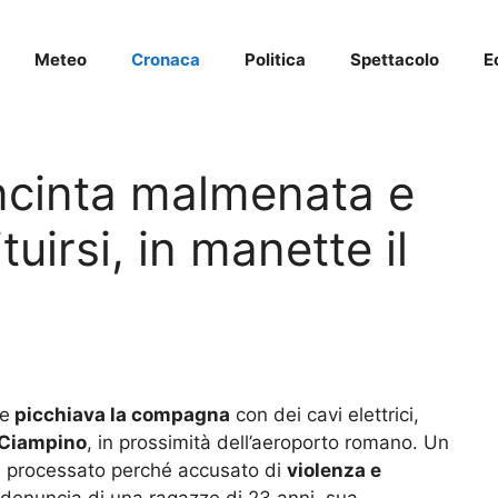
Meteo
Cronaca
Politica
Spettacolo
E
ncinta malmenata e
tuirsi, in manette il
re
picchiava la compagna
con dei cavi elettrici,
 Ciampino
, in prossimità dell’aeroporto romano. Un
rà processato perché accusato di
violenza e
 denuncia di una ragazze di 23 anni, sua