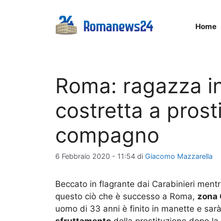
Vai
al
Home
contenuto
Roma: ragazza i
costretta a prosti
compagno
6 Febbraio 2020 - 11:54
di
Giacomo Mazzarella
Beccato in flagrante dai Carabinieri ment
questo ciò che è successo a Roma,
zona
uomo di 33 anni è finito in manette e sa
sfruttamento
della prostituzione dopo la