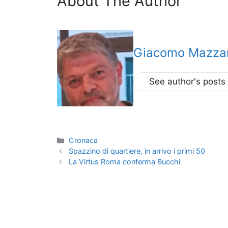
About The Author
Giacomo Mazzar
See author's posts
Categorie
Cronaca
Spazzino di quartiere, in arrivo i primi 50
La Virtus Roma conferma Bucchi