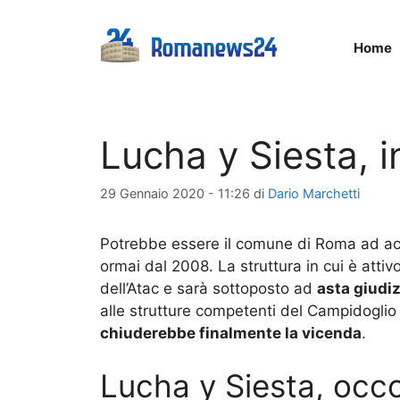
Vai
al
Home
contenuto
Lucha y Siesta, 
29 Gennaio 2020 - 11:26
di
Dario Marchetti
Potrebbe essere il comune di Roma ad acq
ormai dal 2008. La struttura in cui è attiv
dell’Atac e sarà sottoposto ad
asta giudiz
alle strutture competenti del Campidoglio d
chiuderebbe finalmente la vicenda
.
Lucha y Siesta, occo