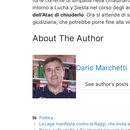
forte corrente di simpatia nella cittadinanz
intorno a Lucha y Siesta nel corso degli 
dell’Atac di chiuderlo
. Ora si attende di
giudiziaria, che potrebbe porre fine alla 
About The Author
Dario Marchetti
See author's posts
Categorie
Politica
La Lega manifesta contro la Raggi, che invita a 
Roma, sullo stadio a Tor Vergata piovono le s