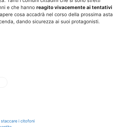
a. Tanti i comuni cittadini che si sono stretti
anni e che hanno
reagito vivacemente ai tentativi
 sapere cosa accadrà nel corso della prossima asta
vicenda, dando sicurezza ai suoi protagonisti.
staccare i citofoni
mentite