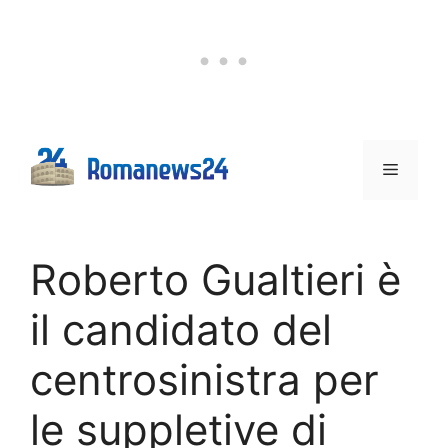
Vai
al
contenuto
Menu
Roberto Gualtieri è
il candidato del
centrosinistra per
le suppletive di