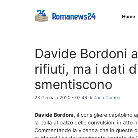
Vai
al
Home
contenuto
Davide Bordoni a
rifiuti, ma i dati 
smentiscono
23 Gennaio 2020 - 07:46
di
Dario Cameo
Davide Bordoni
, il consigliere capitolino
la palla al balzo delle convulsioni in atto
Commentando la vicenda che in queste or
guida politica del movimento fondato da B