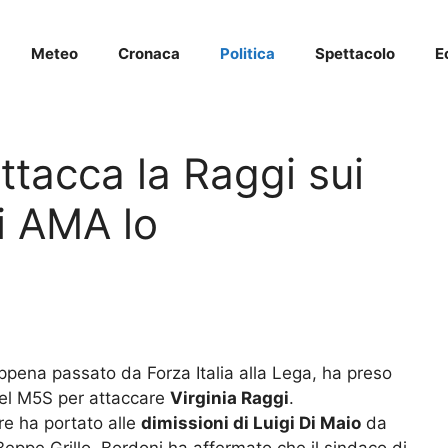
Meteo
Cronaca
Politica
Spettacolo
E
ttacca la Raggi sui
di AMA lo
 appena passato da Forza Italia alla Lega, ha preso
 nel M5S per attaccare
Virginia Raggi
.
e ha portato alle
dimissioni di Luigi Di Maio
da
eppe Grillo, Bordoni ha affermato che il sindaco di