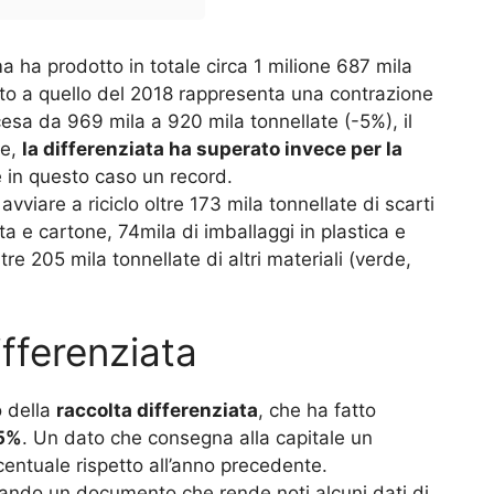
 ha prodotto in totale circa 1 milione 687 mila
nato a quello del 2018 rappresenta una contrazione
scesa da 969 mila a 920 mila tonnellate (-5%), il
le,
la differenziata ha superato invece per la
 in questo caso un record.
avviare a riciclo oltre 173 mila tonnellate di scarti
rta e cartone, 74mila di imballaggi in plastica e
tre 205 mila tonnellate di altri materiali (verde,
ifferenziata
o della
raccolta differenziata
, che ha fatto
5%
. Un dato che consegna alla capitale un
entuale rispetto all’anno precedente.
ando un documento che rende noti alcuni dati di