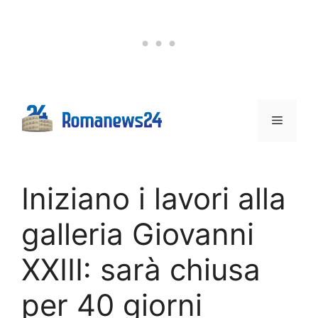
Vai
al
contenuto
Menu
Iniziano i lavori alla
galleria Giovanni
XXIII: sarà chiusa
per 40 giorni