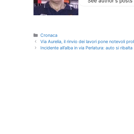
See author's posts
Categorie
Cronaca
Via Aurelia, il rinvio dei lavori pone notevoli pr
Incidente all’alba in via Perlatura: auto si ribalta