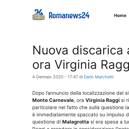
Vai
al
Home
contenuto
Nuova discarica 
ora Virginia Ragg
4 Gennaio 2020 - 17:47
di
Dario Marchetti
Dopo l’annuncio della localizzazione del si
Monte Carnevale
, ora
Virginia Raggi
si 
particolare nel fatto che sulla questione 
è immediatamente spaccato su impulso 
questione di
Malagrotta
si era spesa a lu
Raggi a prendere in considerazione l’ipotes