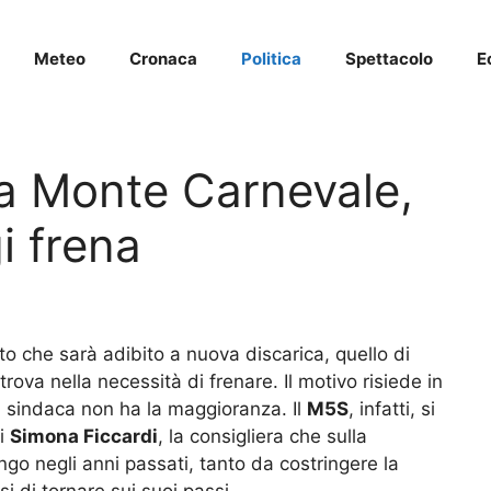
Meteo
Cronaca
Politica
Spettacolo
E
a Monte Carnevale,
i frena
to che sarà adibito a nuova discarica, quello di
ritrova nella necessità di frenare. Il motivo risiede in
la sindaca non ha la maggioranza. Il
M5S
, infatti, si
di
Simona Ficcardi
, la consigliera che sulla
ngo negli anni passati, tanto da costringere la
i di tornare sui suoi passi.