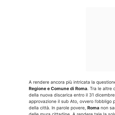
A rendere ancora più intricata la question
Regione e Comune di Roma
. Tra le altr
della nuova discarica entro il 31 dicembr
approvazione il sub Ato, ovvero l’obbligo pe
della città. In parole povere,
Roma
non sar
delle mura cittadine. A rendere tale la s